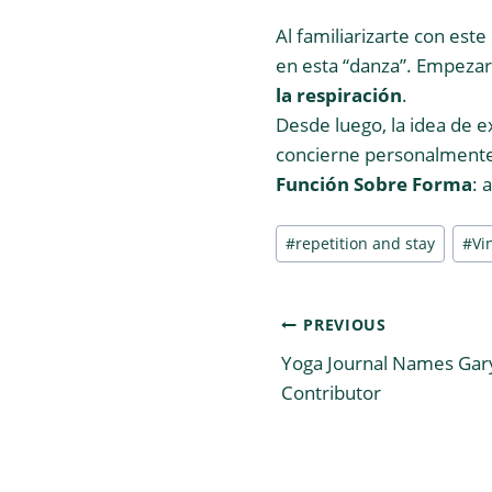
Al familiarizarte con es
en esta “danza”. Empezar
la respiración
.
Desde luego, la idea de e
concierne personalmente
Función Sobre Forma
: 
Post
#
repetition and stay
#
Vi
Tags:
Post
PREVIOUS
Yoga Journal Names Gary
navigatio
Contributor