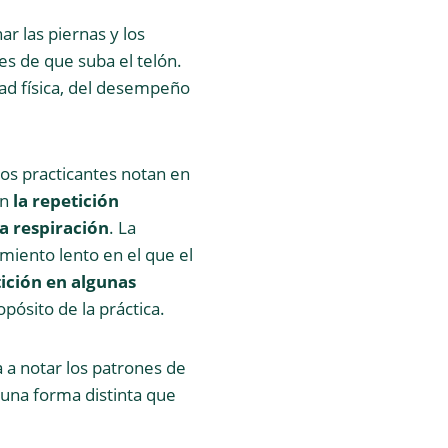
ar las piernas y los
es de que suba el telón.
dad física, del desempeño
los practicantes notan en
an
la repetición
a respiración
. La
miento lento en el que el
tición en algunas
pósito de la práctica.
 a notar los patrones de
una forma distinta que