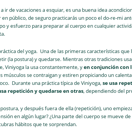
 a ir de vacaciones a esquiar, es una buena idea acondicion
 en público, de seguro practicarás un poco el do-re-mi ant
po y esfuerzo para preparar al cuerpo en cualquier activi
ta.
áctica del yoga. Una de las primeras características que 
etir (la postura) y quedarse. Mientras otras tradiciones us
, Viniyoga la usa constantemente, y
en conjunción con l
s músculos se contraigan y estiren propiciando un calenta
oco. Durante una práctica típica de Viniyoga,
se usa repe
usa repetición y quedarse en otras
, dependiendo del pro
postura, y después fuera de ella (repetición), uno empieza
sión en algún lugar? ¿Una parte del cuerpo se mueve de 
ubras hábitos que te sorprendan.