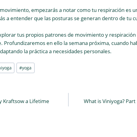
te movimiento, empezarás a notar como tu respiración es u
ás a entender que las posturas se generan dentro de tu 
xplorar tus propios patrones de movimiento y respiración
. Profundizaremos en ello la semana próxima, cuando ha
adaptando la práctica a necesidades personales.
niyoga
#
yoga
 Kraftsow a Lifetime
What is Viniyoga? Part
n